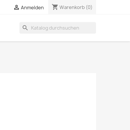
shopping_cart

Warenkorb
(0)
Anmelden
search