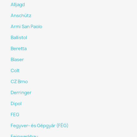
Alljagd
Anschütz
Armi San Paolo
Ballistol
Beretta
Blaser
Colt
CZ Brno
Derringer
Dipol
FEG
Fegyver- és Gépgyár (FÉG)
Feinwerkbau